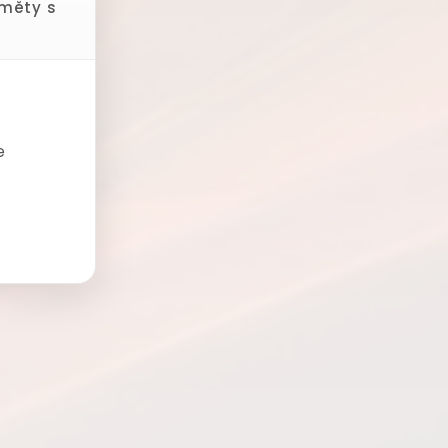
dměty s
e