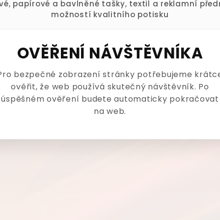
ové, papírové a bavlněné tašky, textil a reklamní pře
možností kvalitního potisku
OVĚŘENÍ NÁVŠTĚVNÍKA
Pro bezpečné zobrazení stránky potřebujeme krátc
ověřit, že web používá skutečný návštěvník. Po
úspěšném ověření budete automaticky pokračovat
na web.