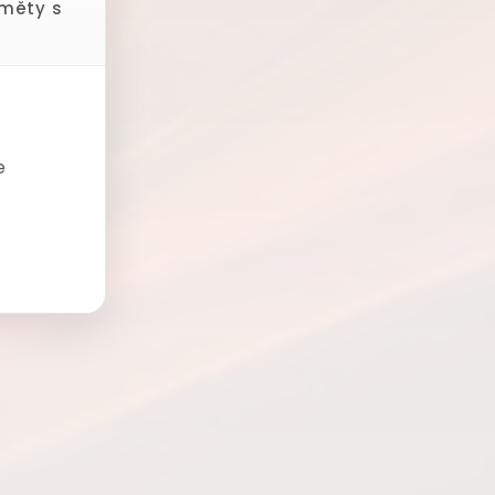
dměty s
e