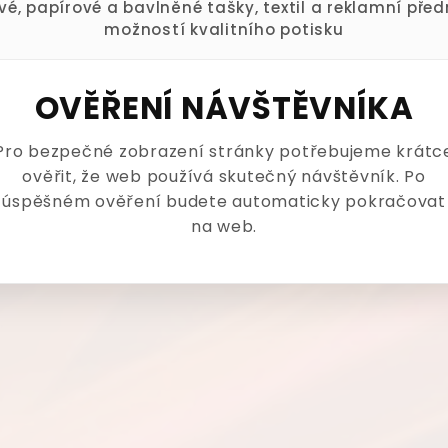
ové, papírové a bavlněné tašky, textil a reklamní pře
možností kvalitního potisku
OVĚŘENÍ NÁVŠTĚVNÍKA
Pro bezpečné zobrazení stránky potřebujeme krátc
ověřit, že web používá skutečný návštěvník. Po
úspěšném ověření budete automaticky pokračovat
na web.