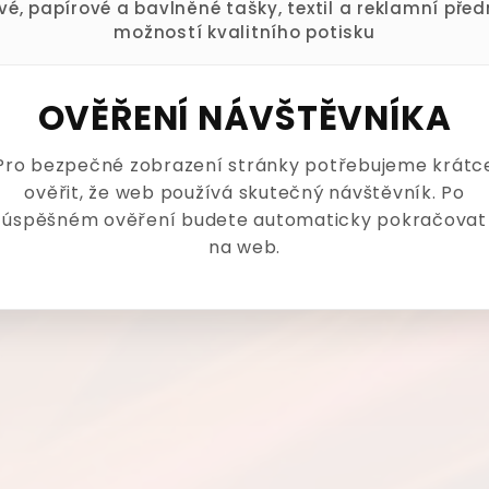
ové, papírové a bavlněné tašky, textil a reklamní pře
možností kvalitního potisku
OVĚŘENÍ NÁVŠTĚVNÍKA
Pro bezpečné zobrazení stránky potřebujeme krátc
ověřit, že web používá skutečný návštěvník. Po
úspěšném ověření budete automaticky pokračovat
na web.