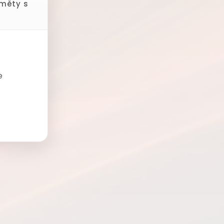
dměty s
e