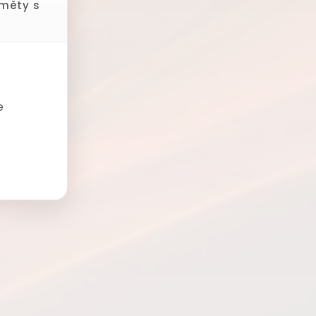
dměty s
e