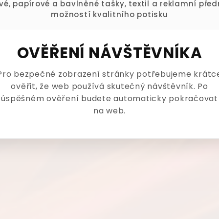
ové, papírové a bavlněné tašky, textil a reklamní pře
možností kvalitního potisku
OVĚŘENÍ NÁVŠTĚVNÍKA
Pro bezpečné zobrazení stránky potřebujeme krátc
ověřit, že web používá skutečný návštěvník. Po
úspěšném ověření budete automaticky pokračovat
na web.