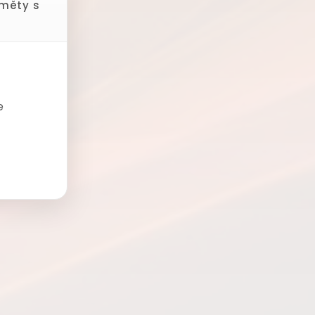
dměty s
e