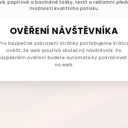
ové, papírové a bavlněné tašky, textil a reklamní pře
možností kvalitního potisku
OVĚŘENÍ NÁVŠTĚVNÍKA
Pro bezpečné zobrazení stránky potřebujeme krátc
ověřit, že web používá skutečný návštěvník. Po
úspěšném ověření budete automaticky pokračovat
na web.