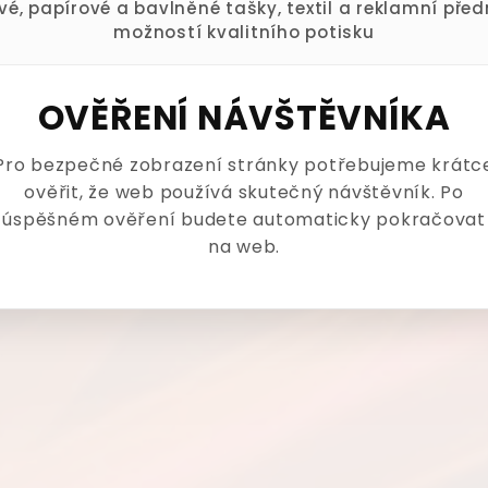
ové, papírové a bavlněné tašky, textil a reklamní pře
možností kvalitního potisku
OVĚŘENÍ NÁVŠTĚVNÍKA
Pro bezpečné zobrazení stránky potřebujeme krátc
ověřit, že web používá skutečný návštěvník. Po
úspěšném ověření budete automaticky pokračovat
na web.