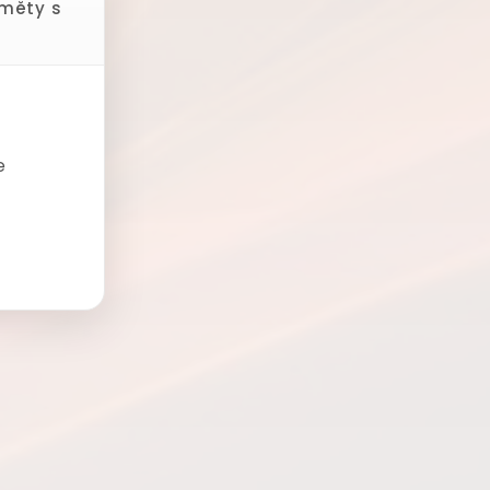
dměty s
e