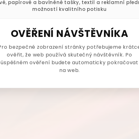
ové, papírové a bavlněné tašky, textil a reklamní pře
možností kvalitního potisku
OVĚŘENÍ NÁVŠTĚVNÍKA
Pro bezpečné zobrazení stránky potřebujeme krátc
ověřit, že web používá skutečný návštěvník. Po
úspěšném ověření budete automaticky pokračovat
na web.