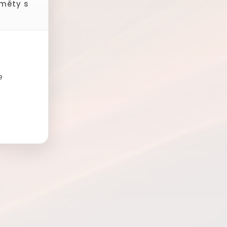
dměty s
e