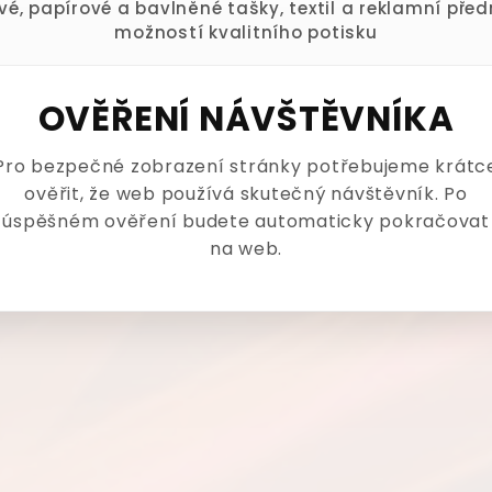
ové, papírové a bavlněné tašky, textil a reklamní pře
možností kvalitního potisku
OVĚŘENÍ NÁVŠTĚVNÍKA
Pro bezpečné zobrazení stránky potřebujeme krátc
ověřit, že web používá skutečný návštěvník. Po
úspěšném ověření budete automaticky pokračovat
na web.