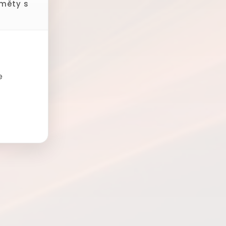
dměty s
e