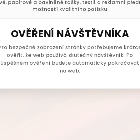
ové, papírové a bavlněné tašky, textil a reklamní pře
možností kvalitního potisku
OVĚŘENÍ NÁVŠTĚVNÍKA
Pro bezpečné zobrazení stránky potřebujeme krátc
ověřit, že web používá skutečný návštěvník. Po
úspěšném ověření budete automaticky pokračovat
na web.