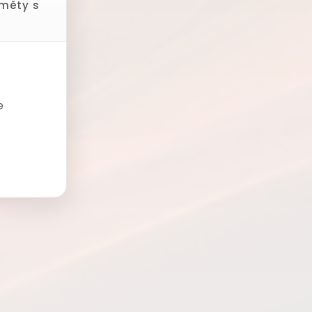
dměty s
e