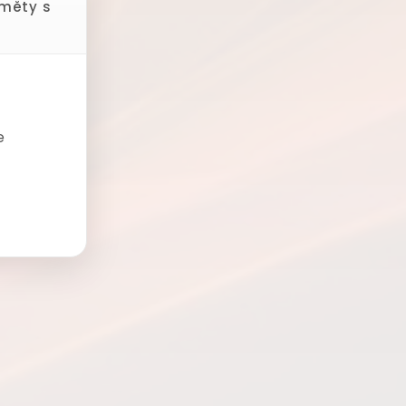
dměty s
e