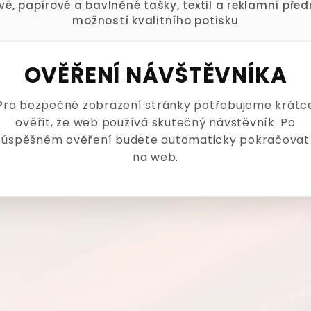
ové, papírové a bavlněné tašky, textil a reklamní pře
možností kvalitního potisku
OVĚŘENÍ NÁVŠTĚVNÍKA
Pro bezpečné zobrazení stránky potřebujeme krátc
ověřit, že web používá skutečný návštěvník. Po
úspěšném ověření budete automaticky pokračovat
na web.